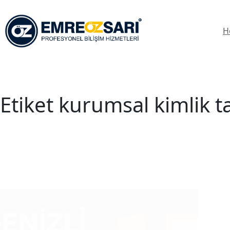
Skip
to
content
H
Etiket
kurumsal kimlik ta