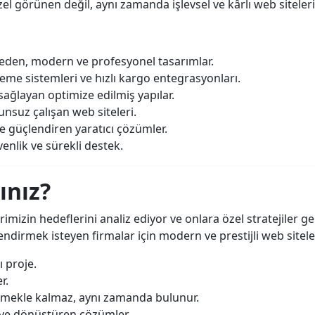
zel görünen değil, aynı zamanda işlevsel ve kârlı web siteler
il eden, modern ve profesyonel tasarımlar.
eme sistemleri ve hızlı kargo entegrasyonları.
sağlayan optimize edilmiş yapılar.
nsuz çalışan web siteleri.
e güçlendiren yaratıcı çözümler.
enlik ve sürekli destek.
ınız?
rimizin hedeflerini analiz ediyor ve onlara özel stratejiler gel
ndirmek isteyen firmalar için modern ve prestijli web siteler
ı proje.
r.
nmekle kalmaz, aynı zamanda bulunur.
riye dönüştüren çözümler.