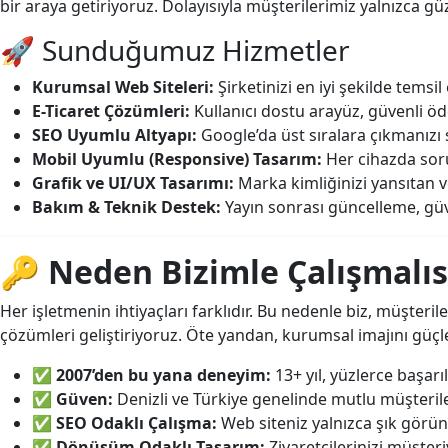
bir araya getiriyoruz. Dolayısıyla müşterilerimiz yalnızca gü
🚀 Sunduğumuz Hizmetler
Kurumsal Web Siteleri:
Şirketinizi en iyi şekilde tems
E-Ticaret Çözümleri:
Kullanıcı dostu arayüz, güvenli öd
SEO Uyumlu Altyapı:
Google’da üst sıralara çıkmanızı 
Mobil Uyumlu (Responsive) Tasarım:
Her cihazda soru
Grafik ve UI/UX Tasarımı:
Marka kimliğinizi yansıtan v
Bakım & Teknik Destek:
Yayın sonrası güncelleme, güv
🔑
Neden Bizimle Çalışmalıs
Her işletmenin ihtiyaçları farklıdır. Bu nedenle biz, müşterile
çözümleri geliştiriyoruz. Öte yandan, kurumsal imajını güçle
✅
2007’den bu yana deneyim:
13+ yıl, yüzlerce başarıl
✅
Güven:
Denizli ve Türkiye genelinde mutlu müşterile
✅
SEO Odaklı Çalışma:
Web siteniz yalnızca şık görü
✅
Dönüşüm Odaklı Tasarım:
Ziyaretçilerinizi müşte