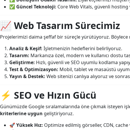
✅
Güncel Teknoloji:
Core Web Vitals, güvenli hosting
📈
Web Tasarım Sürecimiz
Projelerimizi daima şeffaf bir süreçle yürütüyoruz. Böylece 
Analiz & Keşif:
İşletmenizin hedeflerini belirliyoruz.
Tasarım:
Markanıza özel, modern ve kullanıcı dostu tas
Geliştirme:
Hızlı, güvenli ve SEO uyumlu kodlama yapı
Test & Optimizasyon:
Mobil, tablet ve masaüstü uyumlu
Yayın & Destek:
Web sitenizi canlıya alıyoruz ve sonra
⚡
SEO ve Hızın Gücü
Günümüzde Google sıralamalarında öne çıkmak isteyen işletm
kriterlerine uygun
geliştiriyoruz.
🚀
Yüksek Hız:
Optimize edilmiş görseller, CDN, cache